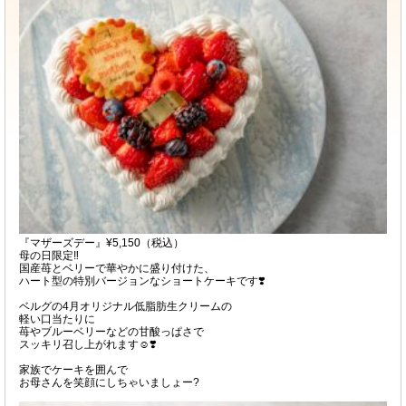
『マザーズデー』¥5,150（税込）
母の日限定‼️
国産苺とベリーで華やかに盛り付けた、
ハート型の特別バージョンなショートケーキです❣️
ベルグの4月オリジナル低脂肪生クリームの
軽い口当たりに
苺やブルーベリーなどの甘酸っぱさで
スッキリ召し上がれます☺️❣️
家族でケーキを囲んで
お母さんを笑顔にしちゃいましょー?⁡