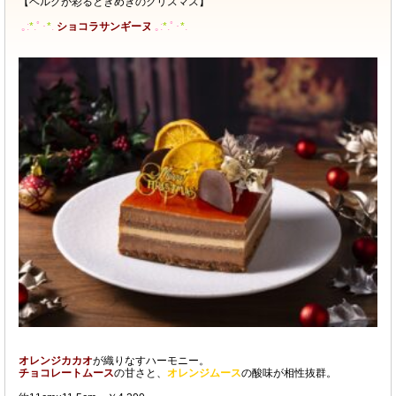
【ベルグが彩るときめきのクリスマス】
｡:
*
.ﾟ･
*
.
ショコラサンギーヌ
｡:
*
.ﾟ･
*
.
オレンジカカオ
が織りなすハーモニー。
チョコレートムース
の甘さと、
オレンジムース
の酸味が相性抜群。