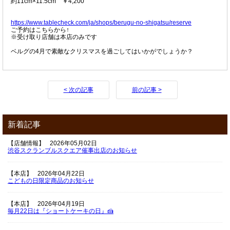
約11cm×11.5cm ￥4,200
https://www.tablecheck.com/ja/shops/berugu-no-shigatsu/reserve
ご予約はこちらから↑
※受け取り店舗は本店のみです
ベルグの4月で素敵なクリスマスを過ごしてはいかがでしょうか？
< 次の記事
前の記事 >
新着記事
【店舗情報】
2026年05月02日
渋谷スクランブルスクエア催事出店のお知らせ
【本店】
2026年04月22日
こどもの日限定商品のお知らせ
【本店】
2026年04月19日
毎月22日は『ショートケーキの日』🍰