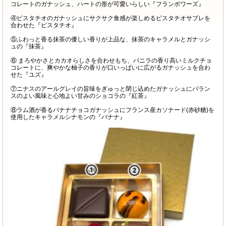
コレートのガナッシュ、ハートの形が可愛いらしい『フランボワーズ』
④ピスタチオのガナッシュにサクサク食感が楽しめるピスタチオサブレを
合わせた『ピスタチオ』
⑤ふわっと香る抹茶の優しい香りが上品な、抹茶のキャラメルとガナッシ
ュの『抹茶』
⑥ まろやかさとカカオらしさを合わせもち、バニラの香り高いミルクチョ
コレートに、爽やかな柚子の香りが口いっぱいに広がるガナッシュを合わ
せた『ユズ』
⑦ニナスのアールグレイの旨味をぎゅっと閉じ込めたガナッシュにバラン
スのよい風味と心地よい甘みのショコラの『紅茶』
⑧ラム酒が香るバナナチョコガナッシュにフランス産カソナード(赤砂糖)を
使用したキャラメルシナモンの『バナナ』