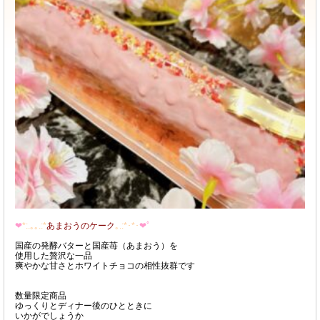
❤
*:.｡｡.:*
あまおうのケーク
｡.:*･*･
❤ﾟ
国産の発酵バターと国産苺（あまおう）を
使用した贅沢な一品
爽やかな甘さとホワイトチョコの相性抜群です
数量限定商品
ゆっくりとディナー後のひとときに
いかがでしょうか