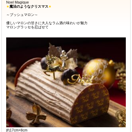
Noel Magique
★
魔法のようなクリスマス
★
～ブッシュマロン～
優しいマロンの甘さに大人なラム酒の味わいが魅力
マロングラッセを忍ばせて
約17cm×8cm