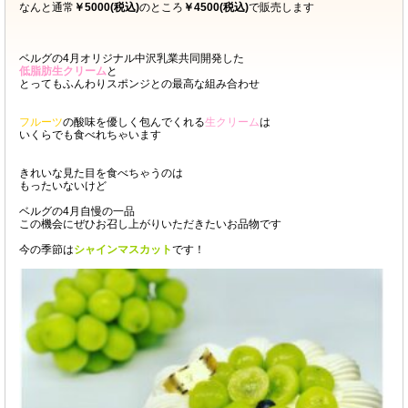
なんと通常
￥5000(税込)
のところ
￥4500(税込)
で販売します
ベルグの4月オリジナル中沢乳業共同開発した
低脂肪生クリーム
と
とってもふんわりスポンジとの最高な組み合わせ
フルーツ
の酸味を優しく包んでくれる
生クリーム
は
いくらでも食べれちゃいます
きれいな見た目を食べちゃうのは
もったいないけど
ベルグの4月自慢の一品
この機会にぜひお召し上がりいただきたいお品物です
今の季節は
シャインマスカット
です！