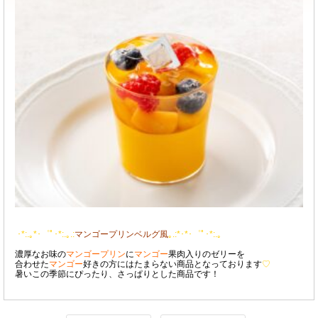
･*:.｡*･゜ﾟ･*:.｡.:
マンゴープリンベルグ風
｡.:*･*･゜ﾟ･*:.｡
濃厚なお味の
マンゴープリン
に
マンゴー
果肉入りのゼリーを
合わせた
マンゴー
好きの方にはたまらない商品となっております
♡
暑いこの季節にぴったり、さっぱりとした商品です！