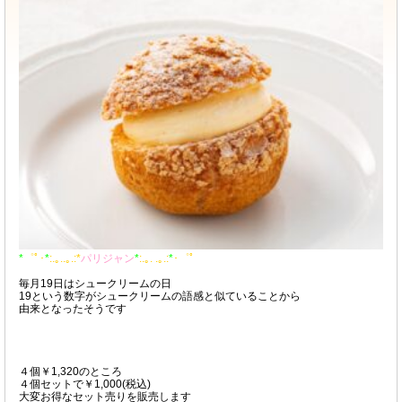
*
゜ﾟ･
*
:.｡..｡.:*
パリジャン
*
:.｡. .｡.:
*
･゜ﾟ
毎月19日はシュークリームの日
19という数字がシュークリームの語感と似ていることから
由来となったそうです
４個￥1,320のところ
４個セットで￥1,000(税込)
大変お得なセット売りを販売します