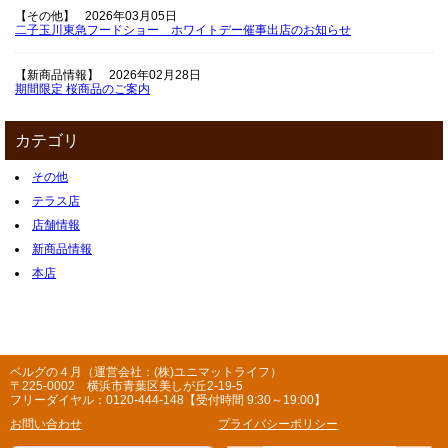
【その他】
2026年03月05日
二子玉川東急フードショー ホワイトデー催事出店のお知らせ
【新商品情報】
2026年02月28日
期間限定 桜商品のご案内
カテゴリ
その他
テラス店
店舗情報
新商品情報
本店
ベルグの４月（運営会社：(株)ユニマットライフ）
〒225-0002 横浜市青葉区美しが丘2-19-5
フリーダイヤル：0120-444-148【受付時間 9:30～19:00】
お問い合わせ
プライバシーポリシー