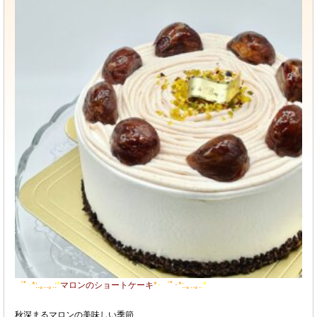
゜ﾟ
･
*:.｡..｡.:
*
マロンのショートケーキ
*
･
゜ﾟ･*:.｡..｡.
:*
秋深まるマロンの美味しい季節