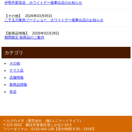
伊勢丹新宿店 ホワイトデー催事出店のお知らせ
【その他】
2026年03月05日
二子玉川東急フードショー ホワイトデー催事出店のお知らせ
【新商品情報】
2026年02月28日
期間限定 桜商品のご案内
カテゴリ
その他
テラス店
店舗情報
新商品情報
本店
ベルグの４月（運営会社：(株)ユニマットライフ）
〒225-0002 横浜市青葉区美しが丘2-19-5
フリーダイヤル：0120-444-148【受付時間 9:30～19:00】