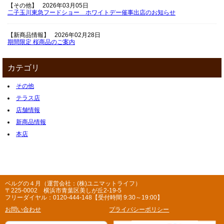
【その他】
2026年03月05日
二子玉川東急フードショー ホワイトデー催事出店のお知らせ
【新商品情報】
2026年02月28日
期間限定 桜商品のご案内
カテゴリ
その他
テラス店
店舗情報
新商品情報
本店
ベルグの４月（運営会社：(株)ユニマットライフ）
〒225-0002 横浜市青葉区美しが丘2-19-5
フリーダイヤル：0120-444-148【受付時間 9:30～19:00】
お問い合わせ
プライバシーポリシー