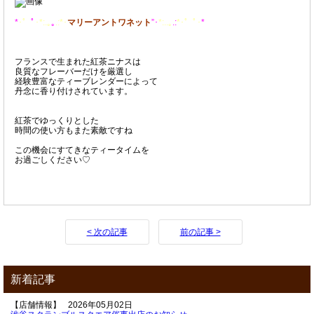
*
･゜
ﾟ
･*:.｡
｡
.:*･
マリーアントワネット
”･
*:..｡
.:
*･゜ﾟ･
*
フランスで生まれた紅茶ニナスは
良質なフレーバーだけを厳選し
経験豊富なティーブレンダーによって
丹念に香り付けされています。
紅茶でゆっくりとした
時間の使い方もまた素敵ですね
この機会にすてきなティータイムを
お過ごしください♡
< 次の記事
前の記事 >
新着記事
【店舗情報】
2026年05月02日