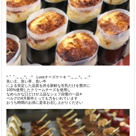
*･゜ﾟ:.｡..｡.:*｡ .･* Luxeチーズケーキ･*:.｡..｡.:*｡. .｡.:*･
良い土、良い草、良い牛
による安定した品質を誇る新鮮な生乳だけを贅沢に
100%使用したクリームチーズを使用し
なめらかな口どけが上品なシェフ自慢の一品✳︎
ベルグの4月新作とっても力をいれています
おうち時間のお供に是非お召し上がりください