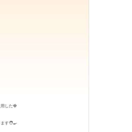
用した🍓
🧑‍🍳