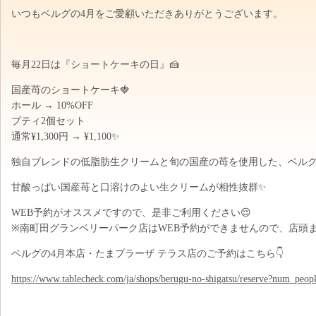
いつもベルグの4月をご愛顧いただきありがとうございます。
毎月22日は『ショートケーキの日』🍰
国産苺のショートケーキ🍓
ホール → 10%OFF
プティ2個セット
通常¥1,300円 → ¥1,100✨
独自ブレンドの低脂肪生クリームと旬の国産の苺を使用した、ベルグ
甘酸っぱい国産苺と口溶けのよい生クリームが相性抜群✨
WEB予約がオススメですので、是非ご利用ください😌
※南町田グランベリーパーク店はWEB予約ができませんので、店頭
ベルグの4月本店・たまプラーザ テラス店のご予約はこちら👇
https://www.tablecheck.com/ja/shops/berugu-no-shigatsu/reserve?num_peop